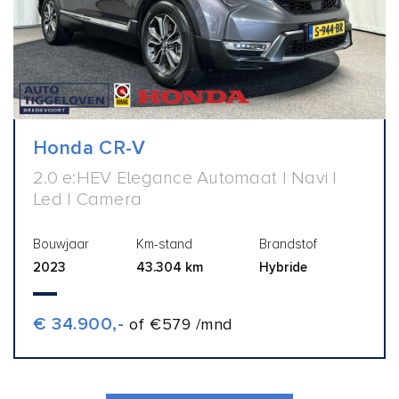
Honda CR-V
2.0 e:HEV Elegance Automaat | Navi |
Led | Camera
Bouwjaar
Km-stand
Brandstof
2023
43.304 km
Hybride
€ 34.900,-
of €579 /mnd