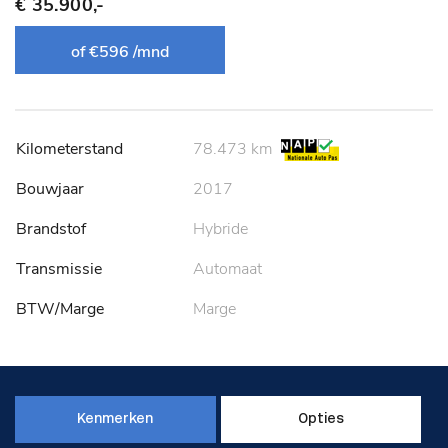
€ 35.900,-
of €596 /mnd
Kilometerstand
78.473 km
Bouwjaar
2017
Brandstof
Hybride
Transmissie
Automaat
BTW/Marge
Marge
Kenmerken
Opties